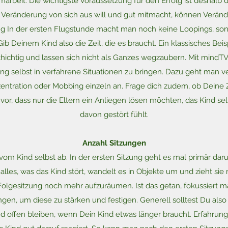
rbeit. Die wichtigste Voraussetzung für den Erfolg ist deshalb d
 Veränderung von sich aus will und gut mitmacht, können Veränd
ung In der ersten Flugstunde macht man noch keine Loopings, so
ib Deinem Kind also die Zeit, die es braucht. Ein klassisches Beis
chichtig und lassen sich nicht als Ganzes wegzaubern. Mit mindTV 
ng selbst in verfahrene Situationen zu bringen. Dazu geht man 
zentration oder Mobbing einzeln an. Frage dich zudem, ob Deine 
or, dass nur die Eltern ein Anliegen lösen möchten, das Kind sel
davon gestört fühlt.
Anzahl Sitzungen
vom Kind selbst ab. In der ersten Sitzung geht es mal primär da
t alles, was das Kind stört, wandelt es in Objekte um und zieht sie
 Folgesitzung noch mehr aufzuräumen. Ist das getan, fokussiert m
gen, um diese zu stärken und festigen. Generell solltest Du als
d offen bleiben, wenn Dein Kind etwas länger braucht. Erfahrun