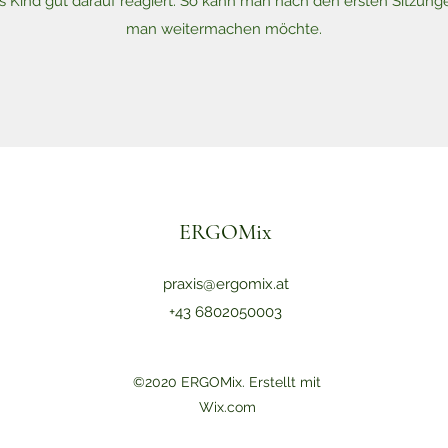
s Kind gut darauf reagiert. So kann man nach den ersten Sitzung
man weitermachen möchte.
ERGOMix
praxis@ergomix.at
+43 6802050003
©2020 ERGOMix. Erstellt mit
Wix.com