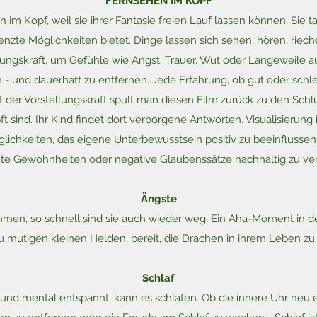
FERNSEHEN IM KOPF
 im Kopf, weil sie ihrer Fantasie freien Lauf lassen können. Sie ta
enzte Möglichkeiten bietet. Dinge lassen sich sehen, hören, riec
llungskraft, um Gefühle wie Angst, Trauer, Wut oder Langeweile au
 und dauerhaft zu entfernen. Jede Erfahrung, ob gut oder schlec
t der Vorstellungskraft spult man diesen Film zurück zu den Sch
 sind. Ihr Kind findet dort verborgene Antworten. Visualisierung i
lichkeiten, das eigene Unterbewusstsein positiv zu beeinflussen
te Gewohnheiten oder negative Glaubenssätze nachhaltig zu ve
Ängste
men, so schnell sind sie auch wieder weg. Ein Aha-Moment in de
u mutigen kleinen Helden, bereit, die Drachen in ihrem Leben z
Schlaf
h und mental entspannt, kann es schlafen. Ob die innere Uhr neu 