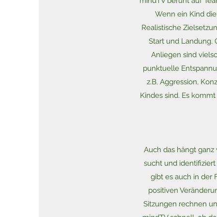
mindTV beruht auf Teama
Wenn ein Kind die
Realistische Zielsetz
Start und Landung. G
Anliegen sind viels
punktuelle Entspannu
z.B. Aggression, Kon
Kindes sind. Es kommt v
Auch das hängt ganz 
sucht und identifizier
gibt es auch in der
positiven Veränderun
Sitzungen rechnen un