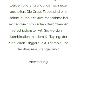
werden und Entzündungen schneller
ausheilen. Die Cross Tapes sind eine
schnelle und effektive Maßnahme bei
akuten wie chronischen Beschwerden
verschiedenster Art. Sie werden in
Kombination mit dem K- Taping, der
Manuellen Triggerpunkt-Therapie und
der Akupressur angewandt.
Anwendung:
Verspannungen, Zerrungen,
Rückenschmerzen, Dsybalancen,
Hemiparesen, Hemiplegien, Atrophien,
Schultersubluxation, Bandverletzungen,
Epikondylitis, Störungen des
Lymphsystems, Lymphödeme und
Narbenbehandlungen.